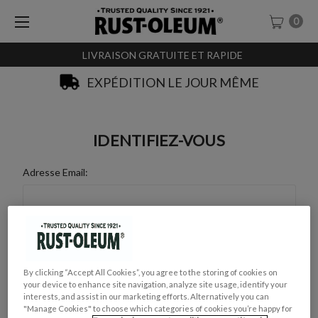
0
LIVRAISON GRATUITE ET RAPIDE
EXPÉDITION LE JOUR MÊME
IDENTIFIEZ-VOUS
Adresse Email:
Mot de Passe :
By clicking “Accept All Cookies”, you agree to the storing of cookies on
your device to enhance site navigation, analyze site usage, identify your
interests, and assist in our marketing efforts. Alternatively you can
"Manage Cookies" to choose which categories of cookies you’re happy for
Mot de passe oublié ?