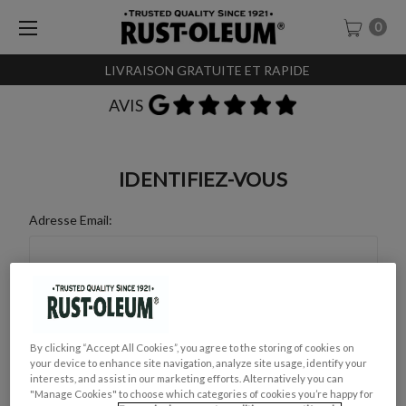
0
LIVRAISON GRATUITE ET RAPIDE
AVIS
IDENTIFIEZ-VOUS
Adresse Email:
Mot de Passe :
By clicking “Accept All Cookies”, you agree to the storing of cookies on
your device to enhance site navigation, analyze site usage, identify your
interests, and assist in our marketing efforts. Alternatively you can
"Manage Cookies" to choose which categories of cookies you’re happy for
Mot de passe oublié ?