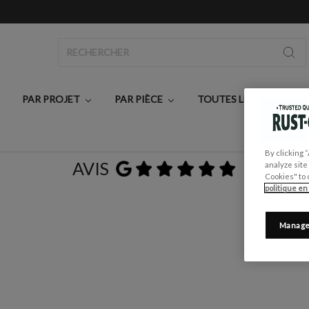
Rechercher
PAR PROJET
PAR PIÈCE
TOUTES LES PEINTURE
By clicking 
AVIS
analyze site
Cookies" to 
politique en
Manage