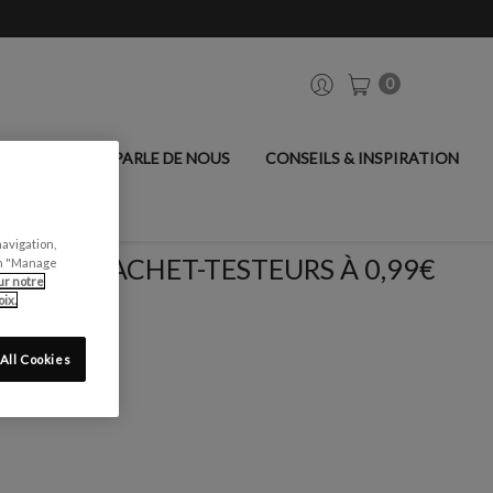
0
ANCIER
ON PARLE DE NOUS
CONSEILS & INSPIRATION
navigation,
SACHET-TESTEURS À 0,99€
can "Manage
ur notre
ix.
All Cookies