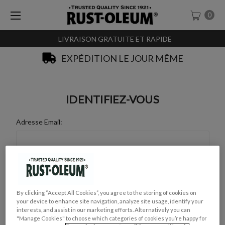
0
LIVRAISON GRATUITE ET RAPIDE
EXPÉDITION LE JOUR MÊME
IDENTIFIEZ-VOUS
Adresse Email:
Mot de Passe :
By clicking “Accept All Cookies”, you agree to the storing of cookies on
your device to enhance site navigation, analyze site usage, identify your
interests, and assist in our marketing efforts. Alternatively you can
"Manage Cookies" to choose which categories of cookies you’re happy for
Mot de passe oublié ?