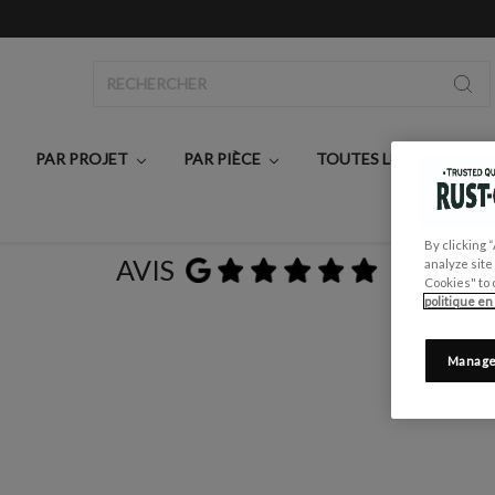
Rechercher
PAR PROJET
PAR PIÈCE
TOUTES LES PEINTURE
By clicking 
AVIS
analyze site
Cookies" to 
politique en
Manage