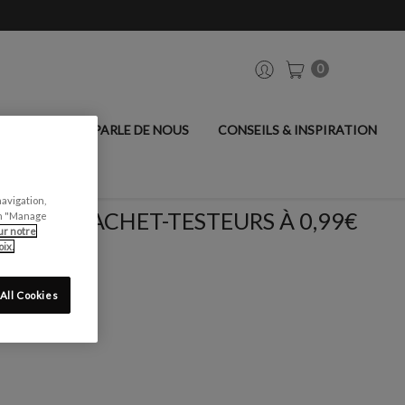
0
ANCIER
ON PARLE DE NOUS
CONSEILS & INSPIRATION
navigation,
SACHET-TESTEURS À 0,99€
can "Manage
ur notre
ix.
All Cookies