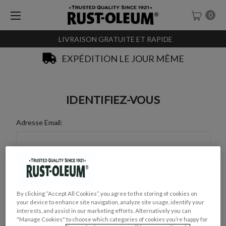
0
LIVRAISON GRATUITE ET RAPIDE
EXPÉDITION LE JOUR MÊME
IDENTIFIEZ-VOUS
Adresse Email:
Mot de Passe :
By clicking “Accept All Cookies”, you agree to the storing of cookies on
your device to enhance site navigation, analyze site usage, identify your
interests, and assist in our marketing efforts. Alternatively you can
"Manage Cookies" to choose which categories of cookies you’re happy for
Mot de passe oublié ?