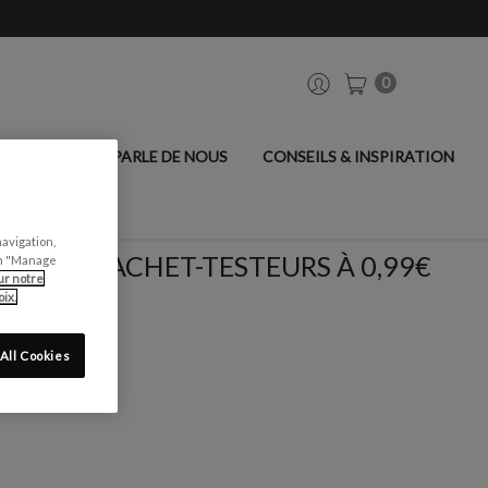
0
ANCIER
ON PARLE DE NOUS
CONSEILS & INSPIRATION
navigation,
SACHET-TESTEURS À 0,99€
can "Manage
ur notre
ix.
All Cookies