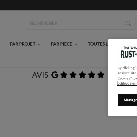
Rechercher
PAR PROJET
PAR PIÈCE
TOUTES LES PEINTURE
By clicking 
AVIS
analyze site
Cookies" to 
politique en
Manage