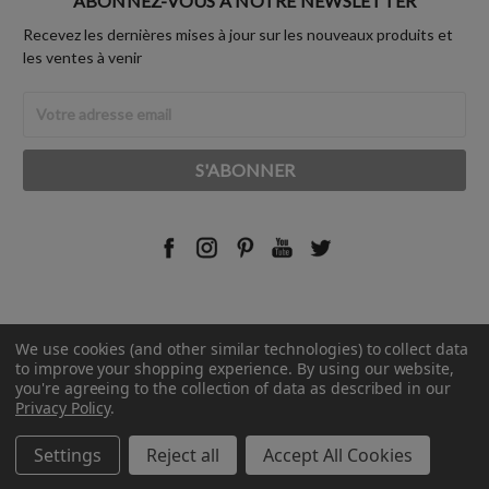
ABONNEZ-VOUS À NOTRE NEWSLETTER
Recevez les dernières mises à jour sur les nouveaux produits et
les ventes à venir
Adresse
Email
We use cookies (and other similar technologies) to collect data
© 2026 Rust-Oleum France.
to improve your shopping experience.
By using our website,
you're agreeing to the collection of data as described in our
Privacy Policy
.
Settings
Reject all
Accept All Cookies