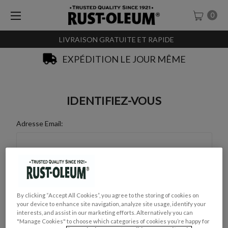
0
LIVRAISON GRATUITE ET RAPIDE
EXPÉDITION LE JOUR MÊME
IDENTIFIEZ-VOUS
Adresse Email:
Mot de Passe :
By clicking “Accept All Cookies”, you agree to the storing of cookies on
your device to enhance site navigation, analyze site usage, identify your
interests, and assist in our marketing efforts. Alternatively you can
"Manage Cookies" to choose which categories of cookies you’re happy for
Mot de passe oublié ?