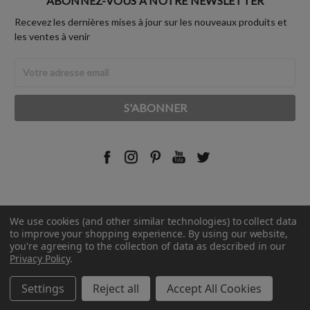
ABONNEZ-VOUS À NOTRE NEWSLETTER
Recevez les dernières mises à jour sur les nouveaux produits et
les ventes à venir
Adresse
Email
We use cookies (and other similar technologies) to collect data
© 2026 Rust-Oleum France.
to improve your shopping experience.
By using our website,
you're agreeing to the collection of data as described in our
Privacy Policy
.
Settings
Reject all
Accept All Cookies