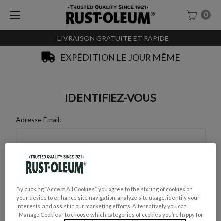
0
LIVRAISON GRATUITE ET RAPIDE
EXPÉDITION LE JOUR MÊME
IDENTIFIEZ-VOUS
Adresse Email:
Mot de Passe :
By clicking “Accept All Cookies”, you agree to the storing of cookies on
your device to enhance site navigation, analyze site usage, identify your
interests, and assist in our marketing efforts. Alternatively you can
"Manage Cookies" to choose which categories of cookies you’re happy for
Mot de passe oublié ?