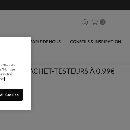
0
ANCIER
ON PARLE DE NOUS
CONSEILS & INSPIRATION
navigation,
SACHET-TESTEURS À 0,99€
can "Manage
ur notre
ix.
All Cookies