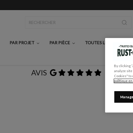
Rechercher
PAR PROJET
PAR PIÈCE
TOUTES LES PEINTURE
By clicking 
AVIS
analyze site
Cookies" to 
politique en
Manage