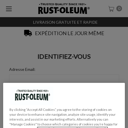
0
LIVRAISON GRATUITE ET RAPIDE
EXPÉDITION LE JOUR MÊME
IDENTIFIEZ-VOUS
Adresse Email:
Mot de Passe :
By clicking “Accept All Cookies”, you agree to the storing of cookies on
your device to enhance site navigation, analyze site usage, identify your
interests, and assist in our marketing efforts. Alternatively you can
"Manage Cookies" to choose which categories of cookies you’re happy for
Mot de passe oublié ?