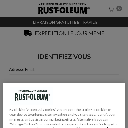
0
LIVRAISON GRATUITE ET RAPIDE
EXPÉDITION LE JOUR MÊME
IDENTIFIEZ-VOUS
Adresse Email:
Mot de Passe :
By clicking “Accept All Cookies”, you agree to the storing of cookies on
your device to enhance site navigation, analyze site usage, identify your
interests, and assist in our marketing efforts. Alternatively you can
"Manage Cookies" to choose which categories of cookies you’re happy for
Mot de passe oublié ?