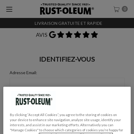
0
LIVRAISON GRATUITE ET RAPIDE
AVIS
IDENTIFIEZ-VOUS
Adresse Email:
Mot de Passe :
By clicking “Accept All Cookies”, you agree to the storing of cookies on
your device to enhance site navigation, analyze site usage, identify your
interests, and assist in our marketing efforts. Alternatively you can
"Manage Cookies" to choose which categories of cookies you’re happy for
Mot de passe oublié ?