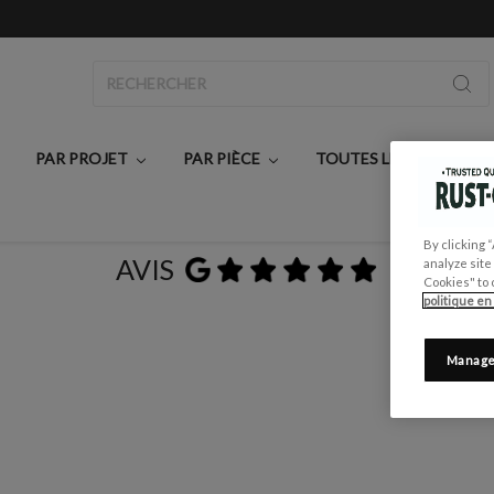
Rechercher
PAR PROJET
PAR PIÈCE
TOUTES LES PEINTURE
By clicking 
AVIS
analyze site
Cookies" to 
politique en
Manage