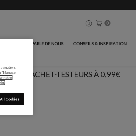
0
ANCIER
ON PARLE DE NOUS
CONSEILS & INSPIRATION
navigation,
SACHET-TESTEURS À 0,99€
can "Manage
ur notre
ix.
All Cookies