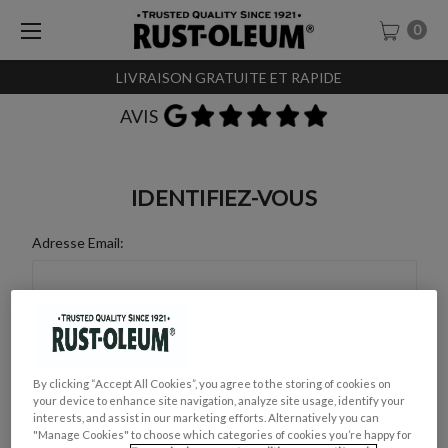
0
LIVRAISON GRATUITE ET RAPIDE
AVIS
IDENTIFIEZ-VOUS
Adresse Email:
Mot de Passe :
By clicking “Accept All Cookies”, you agree to the storing of cookies on
your device to enhance site navigation, analyze site usage, identify your
interests, and assist in our marketing efforts. Alternatively you can
"Manage Cookies" to choose which categories of cookies you’re happy for
Mot de passe oublié ?