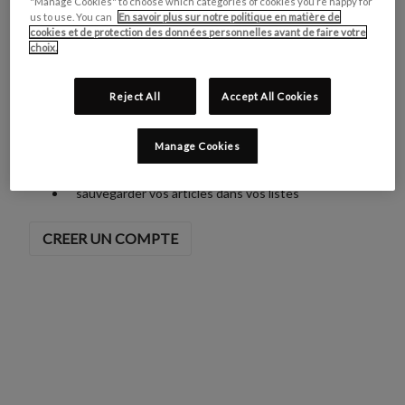
"Manage Cookies" to choose which categories of cookies you’re happy for
us to use. You can
En savoir plus sur notre politique en matière de
cookies et de protection des données personnelles avant de faire votre
choix.
NOUVEAU CLIENT ?
Reject All
Accept All Cookies
Créez un compte vous permettra de :
valider votre panier plus vite
enregistrer plusieurs adresses de livraison
Manage Cookies
accéder à votre historique de commande
suivre vos commandes en cours
sauvegarder vos articles dans vos listes
CREER UN COMPTE