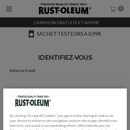
0
LIVRAISON GRATUITE ET RAPIDE
SACHET-TESTEURS À 0,99€
IDENTIFIEZ-VOUS
Adresse Email:
Mot de Passe :
By clicking “Accept All Cookies”, you agree to the storing of cookies on
your device to enhance site navigation, analyze site usage, identify your
interests, and assist in our marketing efforts. Alternatively you can
Mot de passe oublié ?