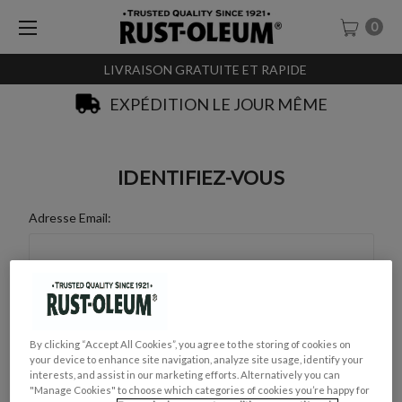
0
LIVRAISON GRATUITE ET RAPIDE
EXPÉDITION LE JOUR MÊME
IDENTIFIEZ-VOUS
Adresse Email:
Mot de Passe :
By clicking “Accept All Cookies”, you agree to the storing of cookies on
your device to enhance site navigation, analyze site usage, identify your
interests, and assist in our marketing efforts. Alternatively you can
"Manage Cookies" to choose which categories of cookies you’re happy for
Mot de passe oublié ?