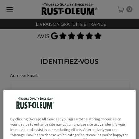
0
LIVRAISON GRATUITE ET RAPIDE
AVIS
IDENTIFIEZ-VOUS
Adresse Email:
Mot de Passe :
By clicking “Accept All Cookies”, you agree to the storing of cookies on
your device to enhance site navigation, analyze site usage, identify your
interests, and assist in our marketing efforts. Alternatively you can
"Manage Cookies" to choose which categories of cookies you’re happy for
Mot de passe oublié ?