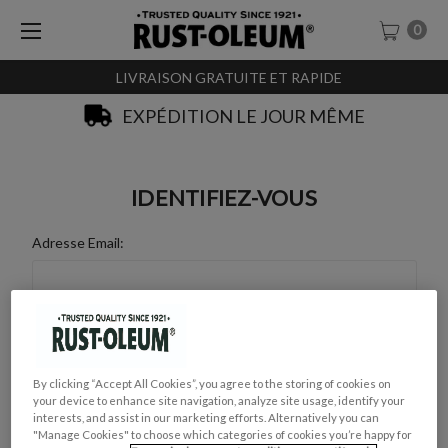
0
LIVRAISON GRATUITE ET RAPIDE
EXPÉDITION LE JOUR MÊME
IDENTIFIEZ-VOUS
Adresse Email:
Mot de Passe :
By clicking “Accept All Cookies”, you agree to the storing of cookies on
your device to enhance site navigation, analyze site usage, identify your
interests, and assist in our marketing efforts. Alternatively you can
"Manage Cookies" to choose which categories of cookies you’re happy for
Mot de passe oublié ?