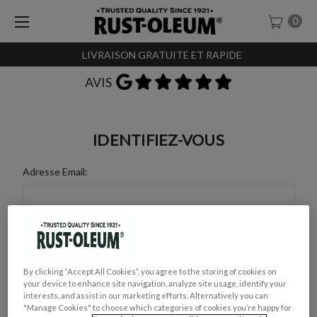
0
LIVRAISON GRATUITE ET RAPIDE
AVIS
IDENTIFIEZ-VOUS
Adresse Email:
Mot de Passe :
By clicking “Accept All Cookies”, you agree to the storing of cookies on
your device to enhance site navigation, analyze site usage, identify your
interests, and assist in our marketing efforts. Alternatively you can
"Manage Cookies" to choose which categories of cookies you’re happy for
Mot de passe oublié ?