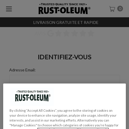
0
LIVRAISON GRATUITE ET RAPIDE
AVIS
IDENTIFIEZ-VOUS
Adresse Email:
Mot de Passe :
By clicking “Accept All Cookies”, you agree to the storing of cookies on
your device to enhance site navigation, analyze site usage, identify your
interests, and assist in our marketing efforts. Alternatively you can
"Manage Cookies" to choose which categories of cookies you’re happy for
Mot de passe oublié ?