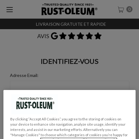
0
LIVRAISON GRATUITE ET RAPIDE
AVIS
IDENTIFIEZ-VOUS
Adresse Email:
Mot de Passe :
By clicking “Accept All Cookies”, you agree to the storing of cookies on
your device to enhance site navigation, analyze site usage, identify your
interests, and assist in our marketing efforts. Alternatively you can
"Manage Cookies" to choose which categories of cookies you’re happy for
Mot de passe oublié ?