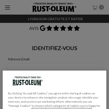
0
LIVRAISON GRATUITE ET RAPIDE
AVIS
IDENTIFIEZ-VOUS
Adresse Email:
Mot de Passe :
By clicking “Accept All Cookies”, you agree to the storing of cookies on
your device to enhance site navigation, analyze site usage, identify your
interests, and assist in our marketing efforts. Alternatively you can
"Manage Cookies" to choose which categories of cookies you’re happy for
Mot de passe oublié ?