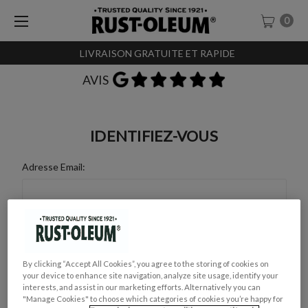
0
LIVRAISON GRATUITE ET RAPIDE
AVIS
IDENTIFIEZ-VOUS
Adresse Email:
Mot de Passe :
By clicking “Accept All Cookies”, you agree to the storing of cookies on
your device to enhance site navigation, analyze site usage, identify your
interests, and assist in our marketing efforts. Alternatively you can
"Manage Cookies" to choose which categories of cookies you’re happy for
Mot de passe oublié ?