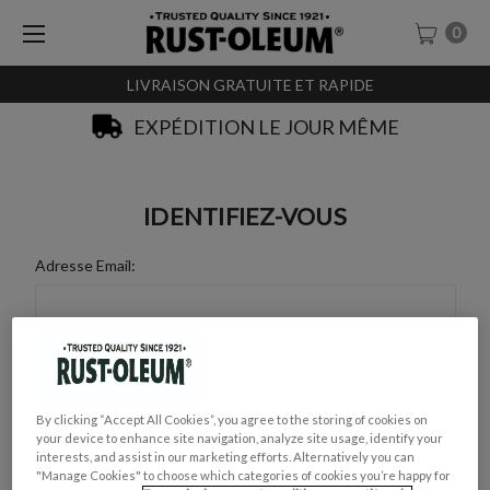
0
LIVRAISON GRATUITE ET RAPIDE
EXPÉDITION LE JOUR MÊME
IDENTIFIEZ-VOUS
Adresse Email:
Mot de Passe :
By clicking “Accept All Cookies”, you agree to the storing of cookies on
your device to enhance site navigation, analyze site usage, identify your
interests, and assist in our marketing efforts. Alternatively you can
"Manage Cookies" to choose which categories of cookies you’re happy for
Mot de passe oublié ?