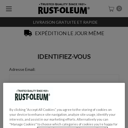
0
LIVRAISON GRATUITE ET RAPIDE
EXPÉDITION LE JOUR MÊME
IDENTIFIEZ-VOUS
Adresse Email:
Mot de Passe :
By clicking “Accept All Cookies”, you agree to the storing of cookies on
your device to enhance site navigation, analyze site usage, identify your
interests, and assist in our marketing efforts. Alternatively you can
"Manage Cookies" to choose which categories of cookies you’re happy for
Mot de passe oublié ?