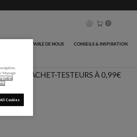
0
ANCIER
ON PARLE DE NOUS
CONSEILS & INSPIRATION
navigation,
SACHET-TESTEURS À 0,99€
can "Manage
ur notre
ix.
All Cookies