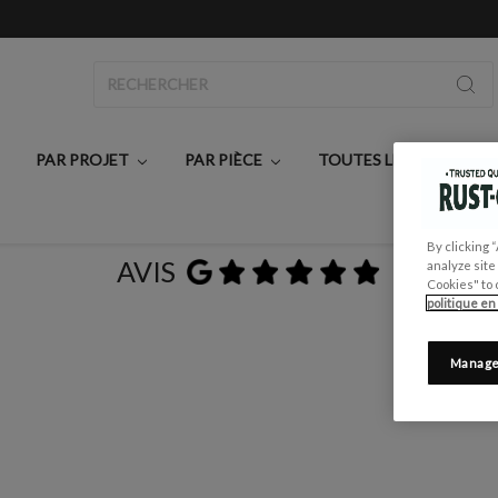
Rechercher
PAR PROJET
PAR PIÈCE
TOUTES LES PEINTURE
By clicking 
AVIS
analyze site
Cookies" to 
politique en
Manage