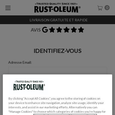
0
LIVRAISON GRATUITE ET RAPIDE
AVIS
IDENTIFIEZ-VOUS
Adresse Email:
Mot de Passe :
By clicking “Accept All Cookies”, you agree to the storing of cookies on
your device to enhance site navigation, analyze site usage, identify your
interests, and assist in our marketing efforts. Alternatively you can
"Manage Cookies" to choose which categories of cookies you’re happy for
Mot de passe oublié ?