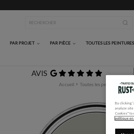
Rechercher
PAR PROJET
PAR PIÈCE
TOUTES LES PEINTURE
AVIS
Accueil
Toutes les peintures
FAÏ
By clicking 
analyze site
Cookies" to 
politique en