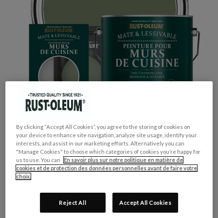
By clicking “Accept All Cookies”, you agree to the storing of cookies on
your device to enhance site navigation, analyze site usage, identify your
interests, and assist in our marketing efforts. Alternatively you can
"Manage Cookies" to choose which categories of cookies you’re happy for
us to use. You can
En savoir plus sur notre politique en matière de
cookies et de protection des données personnelles avant de faire votre
choix.
GROUPE DE COULEUR:
Vert
COLLECTION DE COULEUR:
Tons Moyens
Reject All
Accept All Cookies
FINITION:
Mate