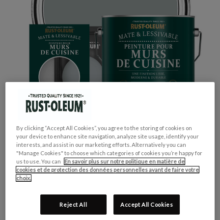
By clicking “Accept All Cookies”, you agree to the storing of cookies on
your device to enhance site navigation, analyze site usage, identify your
interests, and assist in our marketing efforts. Alternatively you can
"Manage Cookies" to choose which categories of cookies you’re happy for
us to use. You can
En savoir plus sur notre politique en matière de
cookies et de protection des données personnelles avant de faire votre
choix.
GROUPE DE COULEUR:
Gris
COLLECTION DE COULEUR:
Tons Moyens
Reject All
Accept All Cookies
FINITION:
Mate