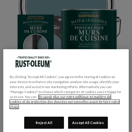
By clicking “Accept All Cookies”, you agree to the storing of cookies on
your device to enhance site navigation, analyze site usage, identify your
interests, and assist in our marketing efforts. Alternatively you can
"Manage Cookies" to choose which categories of cookies you’re happy for
us to use. You can
En savoir plus sur notre politique en matière de
cookies et de protection des données personnelles avant de faire votre
choix.
GROUPE DE COULEUR:
Bleu
COLLECTION DE COULEUR:
Pastel
Reject All
Accept All Cookies
FINITION:
Mate