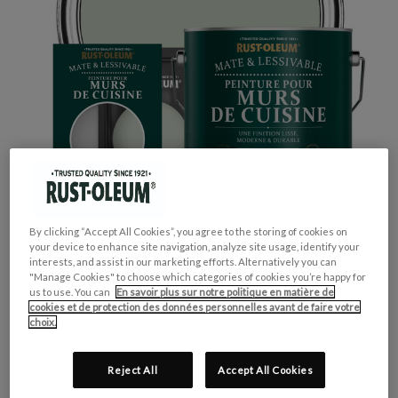
By clicking “Accept All Cookies”, you agree to the storing of cookies on
your device to enhance site navigation, analyze site usage, identify your
interests, and assist in our marketing efforts. Alternatively you can
"Manage Cookies" to choose which categories of cookies you’re happy for
us to use. You can
En savoir plus sur notre politique en matière de
cookies et de protection des données personnelles avant de faire votre
choix.
GROUPE DE COULEUR:
Vert
COLLECTION DE COULEUR:
Pastel
Reject All
Accept All Cookies
FINITION:
Mate