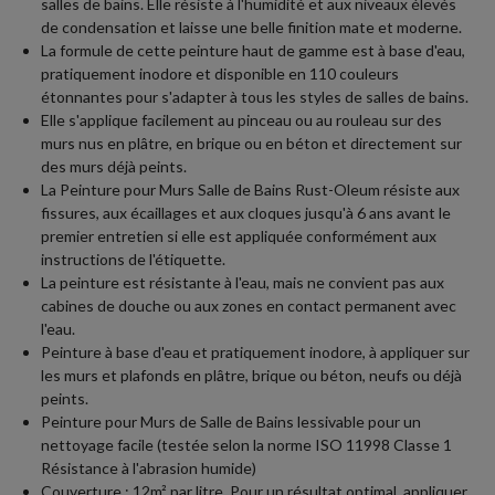
salles de bains. Elle résiste à l'humidité et aux niveaux élevés
de condensation et laisse une belle finition mate et moderne.
La formule de cette peinture haut de gamme est à base d'eau,
pratiquement inodore et disponible en 110 couleurs
étonnantes pour s'adapter à tous les styles de salles de bains.
Elle s'applique facilement au pinceau ou au rouleau sur des
murs nus en plâtre, en brique ou en béton et directement sur
des murs déjà peints.
La Peinture pour Murs Salle de Bains Rust-Oleum résiste aux
fissures, aux écaillages et aux cloques jusqu'à 6 ans avant le
premier entretien si elle est appliquée conformément aux
instructions de l'étiquette.
La peinture est résistante à l'eau, mais ne convient pas aux
cabines de douche ou aux zones en contact permanent avec
l'eau.
Peinture à base d'eau et pratiquement inodore, à appliquer sur
les murs et plafonds en plâtre, brique ou béton, neufs ou déjà
peints.
Peinture pour Murs de Salle de Bains lessivable pour un
nettoyage facile (testée selon la norme ISO 11998 Classe 1
Résistance à l'abrasion humide)
Couverture : 12m² par litre. Pour un résultat optimal, appliquer