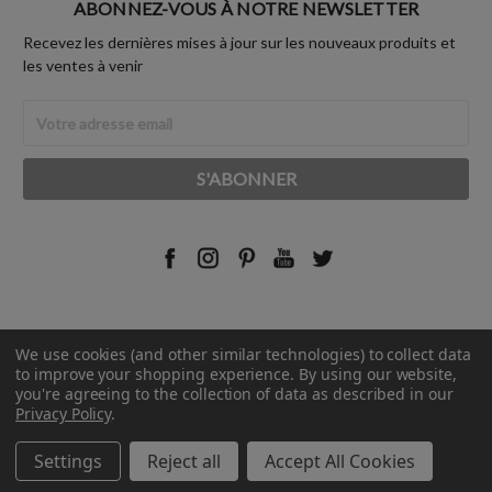
ABONNEZ-VOUS À NOTRE NEWSLETTER
Recevez les dernières mises à jour sur les nouveaux produits et
les ventes à venir
Adresse
Email
We use cookies (and other similar technologies) to collect data
© 2026 Rust-Oleum France.
to improve your shopping experience.
By using our website,
you're agreeing to the collection of data as described in our
Privacy Policy
.
Settings
Reject all
Accept All Cookies