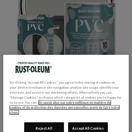
By clicking “Accept All Cookies”, you agree to the storing of cookies on
your device to enhance site navigation, analyze site usage, identify your
interests, and assist in our marketing efforts. Alternatively you can
"Manage Cookies" to choose which categories of cookies you’re happy for
us to use. You can
En savoir plus sur notre politique en matière de
cookies et de protection des données personnelles avant de faire votre
GROUPE DE COULEUR:
Gris
choix.
COLLECTION DE COULEUR:
Neutres
FINITION:
Brillante
Reject All
Accept All Cookies