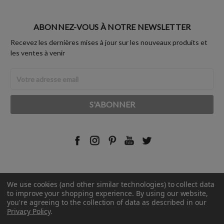
ABONNEZ-VOUS À NOTRE NEWSLETTER
Recevez les dernières mises à jour sur les nouveaux produits et
les ventes à venir
Adresse
Email
We use cookies (and other similar technologies) to collect data
© 2026 Rust-Oleum France.
to improve your shopping experience.
By using our website,
you're agreeing to the collection of data as described in our
Privacy Policy
.