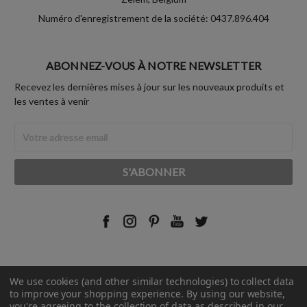
Numéro d'enregistrement de la société: 0437.896.404
ABONNEZ-VOUS À NOTRE NEWSLETTER
Recevez les dernières mises à jour sur les nouveaux produits et
les ventes à venir
Adresse
Email
We use cookies (and other similar technologies) to collect data
© 2026 Rust-Oleum France.
to improve your shopping experience.
By using our website,
you're agreeing to the collection of data as described in our