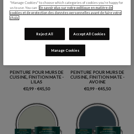
"Manage Cookies" to choose which categories of cookies you’re happy for
us to use. You can
En savoir plus sur notre politique en matière de
cookies et de protection des données personnelles avant de faire votre
choix.
Reject All
Accept All Cookies
Manage Cookies
PEINTURE POUR MURS DE
PEINTURE POUR MURS DE
CUISINE, FINITION MATE -
CUISINE, FINITION MATE -
LILAS
AVOINE
€0,99 - €45,50
€0,99 - €45,50