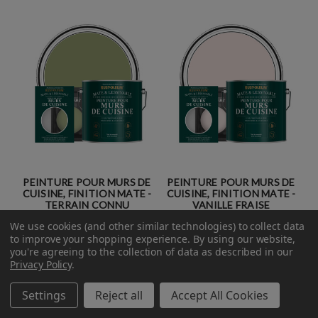
PEINTURE POUR MURS DE
PEINTURE POUR MURS DE
CUISINE, FINITION MATE -
CUISINE, FINITION MATE -
TERRAIN CONNU
VANILLE FRAISE
€0,99 - €45,50
€0,99 - €45,50
We use cookies (and other similar technologies) to collect data
to improve your shopping experience.
By using our website,
you're agreeing to the collection of data as described in our
Privacy Policy
.
Settings
Reject all
Accept All Cookies