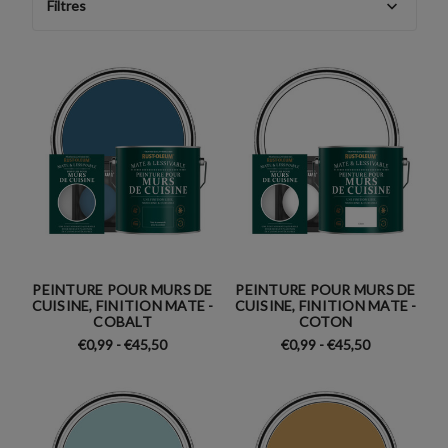
Filtres
Trier
par
COMMENT
PEINDRE
UN
MUR
(Page)
À
propos
PEINTURE POUR MURS DE
PEINTURE POUR MURS DE
CUISINE, FINITION MATE -
CUISINE, FINITION MATE -
de
COBALT
COTON
Rust-
€0,99 - €45,50
€0,99 - €45,50
Oleum
(Page)
À
propos
de
Rust-