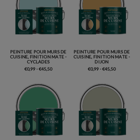
Oleum
Avec
plus
de
100
ans
d'expérience,
Rust-
PEINTURE POUR MURS DE
PEINTURE POUR MURS DE
Oleum
CUISINE, FINITION MATE -
CUISINE, FINITION MATE -
–
CYCLADES
DIJON
fondé
€0,99 - €45,50
€0,99 - €45,50
en
1921
avec
la
formule
antirouille
qui
a
tout
déclenché
–