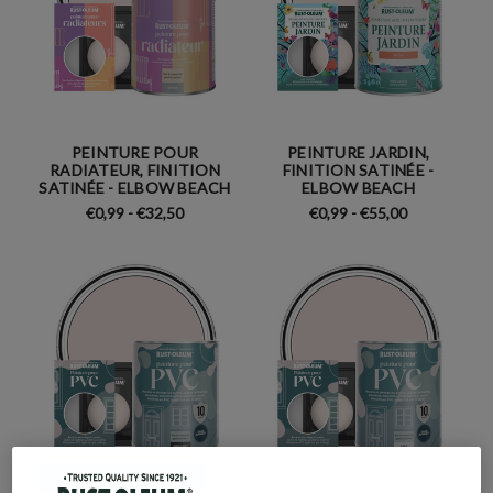
PEINTURE POUR
PEINTURE JARDIN,
RADIATEUR, FINITION
FINITION SATINÉE -
SATINÉE - ELBOW BEACH
ELBOW BEACH
€0,99 - €32,50
€0,99 - €55,00