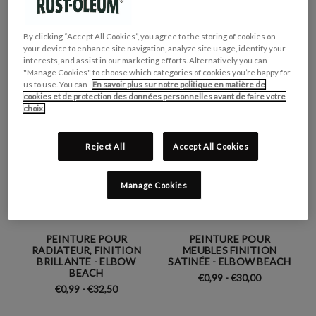
PEINTURE POUR PVC,
PEINTURE POUR PVC,
FINITION BRILLANTE -
FINITION MATE - ELBOW
ELBOW BEACH
BEACH
By clicking “Accept All Cookies”, you agree to the storing of cookies on
€0,99 - €35,00
€0,99 - €35,00
your device to enhance site navigation, analyze site usage, identify your
interests, and assist in our marketing efforts. Alternatively you can
"Manage Cookies" to choose which categories of cookies you’re happy for
us to use. You can
En savoir plus sur notre politique en matière de
cookies et de protection des données personnelles avant de faire votre
choix.
Reject All
Accept All Cookies
Manage Cookies
PEINTURE POUR
PEINTURE POUR
RADIATEUR, FINITION
MEUBLES FINITION
BRILLANTE - ELBOW
SATINÉE - ELBOW BEACH
BEACH
€0,99 - €30,00
€0,99 - €32,50