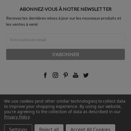
ABONNEZ-VOUS À NOTRE NEWSLETTER
Recevez les dernières mises à jour sur les nouveaux produits et
les ventes à venir
Adresse
Email
We use cookies (and other similar technologies) to collect data
© 2026 Rust-Oleum France.
to improve your shopping experience.
By using our website,
you're agreeing to the collection of data as described in our
Privacy Policy
.
Settings
Reject all
Accept All Cookies