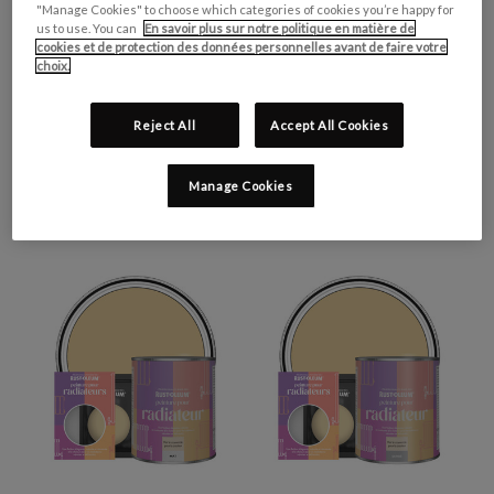
"Manage Cookies" to choose which categories of cookies you’re happy for
us to use. You can
En savoir plus sur notre politique en matière de
cookies et de protection des données personnelles avant de faire votre
choix.
Reject All
Accept All Cookies
PEINTURE POUR
PEINTURE POUR MURS DE
MEUBLES DE CUISINE,
CUISINE, FINITION MATE -
FINITION SATINÉE -
TEMPÊTE DE SABLE
Manage Cookies
TEMPÊTE DE SABLE
€0,99 - €45,50
€0,99 - €35,00