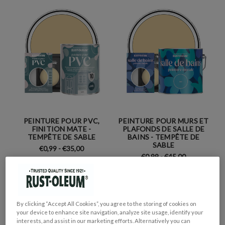
PEINTURE POUR PVC,
PEINTURE POUR MURS ET
FINITION MATE -
PLAFONDS DE SALLE DE
TEMPÊTE DE SABLE
BAINS - TEMPÊTE DE
SABLE
€0,99 - €35,00
€0,99 - €45,00
By clicking “Accept All Cookies”, you agree to the storing of cookies on
your device to enhance site navigation, analyze site usage, identify your
interests, and assist in our marketing efforts. Alternatively you can