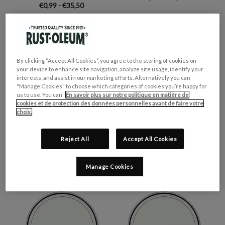
€0,99 - €35,50
By clicking “Accept All Cookies”, you agree to the storing of cookies on
your device to enhance site navigation, analyze site usage, identify your
interests, and assist in our marketing efforts. Alternatively you can
"Manage Cookies" to choose which categories of cookies you’re happy for
us to use. You can
En savoir plus sur notre politique en matière de
cookies et de protection des données personnelles avant de faire votre
choix.
Reject All
Accept All Cookies
PEINTURE POUR SOLS
PEINTURE POUR
CHALKY - MOUSSE DE
MEUBLES BRILLANTE -
LAIT
MOUSSE DE LAIT
Manage Cookies
€0,99 - €55,00
€0,99 - €30,00