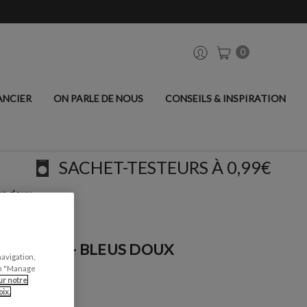
0
ANCIER
ON PARLE DE NOUS
CONSEILS & INSPIRATION
SACHET-TESTEURS À 0,99€
us doux
E JARDIN - BLEUS DOUX
navigation,
can "Manage
ur notre
ix.