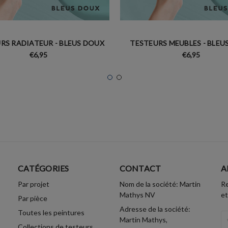
RS RADIATEUR - BLEUS DOUX
TESTEURS MEUBLES - BLEU
€6,95
€6,95
CATÉGORIES
CONTACT
A
Par projet
Nom de la société: Martin
Re
Mathys NV
et
Par pièce
Adresse de la société:
Toutes les peintures
A
Martin Mathys,
Collections de testeurs
Em