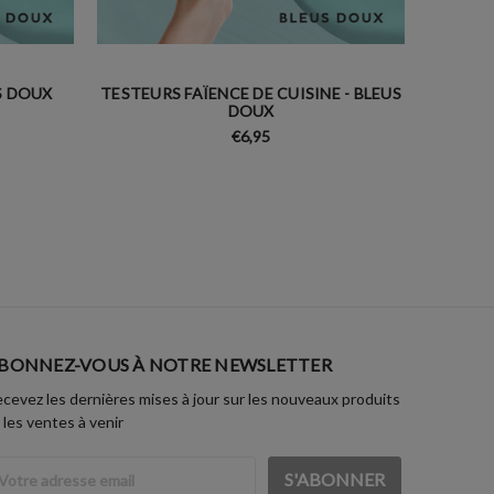
S DOUX
TESTEURS FAÏENCE DE CUISINE - BLEUS
TESTE
DOUX
€6,95
BONNEZ-VOUS À NOTRE NEWSLETTER
cevez les dernières mises à jour sur les nouveaux produits
 les ventes à venir
dresse
ail