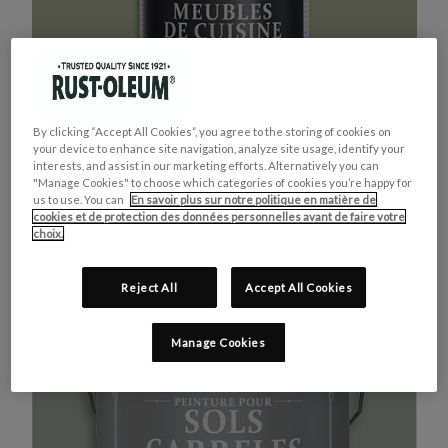
By clicking “Accept All Cookies”, you agree to the storing of cookies on
your device to enhance site navigation, analyze site usage, identify your
interests, and assist in our marketing efforts. Alternatively you can
"Manage Cookies" to choose which categories of cookies you’re happy for
us to use. You can
En savoir plus sur notre politique en matière de
MEUBLES DE CUISINE
ACHETEZ LE PRODUIT
cookies et de protection des données personnelles avant de faire votre
VERT KAKI
choix.
Reject All
Accept All Cookies
Manage Cookies