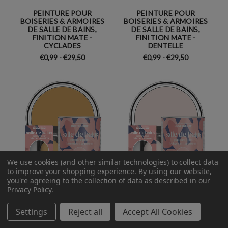
PEINTURE POUR
PEINTURE POUR
BOISERIES & ARMOIRES
BOISERIES & ARMOIRES
DE SALLE DE BAINS,
DE SALLE DE BAINS,
FINITION MATE -
FINITION MATE -
CYCLADES
DENTELLE
€0,99 - €29,50
€0,99 - €29,50
We use cookies (and other similar technologies) to collect data
to improve your shopping experience.
By using our website,
you're agreeing to the collection of data as described in our
Privacy Policy
.
PEINTURE POUR
PEINTURE POUR
BOISERIES & ARMOIRES
BOISERIES & ARMOIRES
Settings
Reject all
Accept All Cookies
DE SALLE DE BAINS,
DE SALLE DE BAINS,
FINITION MATE - DIJON
FINITION MATE - ELBOW
BEACH