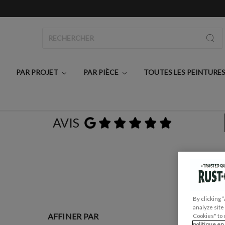
Rechercher
PAR PROJET
PAR PIÈCE
TOUTES LES PEINTURE
AVIS
TE
By clicking 
analyze site
AFFINER PAR
Affi
Cookies" to 
politique en