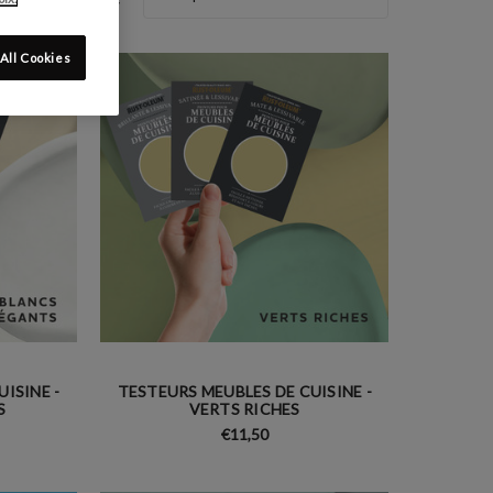
All Cookies
ISINE -
TESTEURS MEUBLES DE CUISINE -
S
VERTS RICHES
€11,50