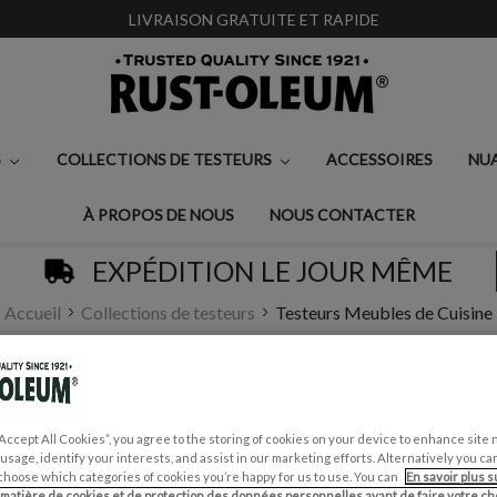
LIVRAISON GRATUITE ET RAPIDE
S
COLLECTIONS DE TESTEURS
ACCESSOIRES
NU
À PROPOS DE NOUS
NOUS CONTACTER
EXPÉDITION LE JOUR MÊME
Accueil
Collections de testeurs
Testeurs Meubles de Cuisine
STEURS MEUBLES DE CUIS
“Accept All Cookies”, you agree to the storing of cookies on your device to enhance site 
 usage, identify your interests, and assist in our marketing efforts. Alternatively you 
cher all 14 produits.
choose which categories of cookies you’re happy for us to use. You can
En savoir plus s
 matière de cookies et de protection des données personnelles avant de faire votre cho