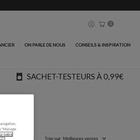
0
ANCIER
ON PARLE DE NOUS
CONSEILS & INSPIRATION
SACHET-TESTEURS À 0,99€
INE
navigation,
can "Manage
ur notre
Trier par
ix.