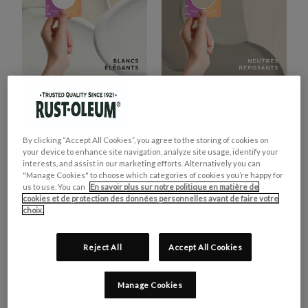
TESTEURS RADIATEUR -
TESTEURS RADIATEUR -
BLANCS ÉLÉGANTS
NEUTRES REPOSANTS
€14,95
€10,35
By clicking “Accept All Cookies”, you agree to the storing of cookies on
your device to enhance site navigation, analyze site usage, identify your
interests, and assist in our marketing efforts. Alternatively you can
"Manage Cookies" to choose which categories of cookies you’re happy for
us to use. You can
En savoir plus sur notre politique en matière de
cookies et de protection des données personnelles avant de faire votre
choix.
Reject All
Accept All Cookies
Manage Cookies