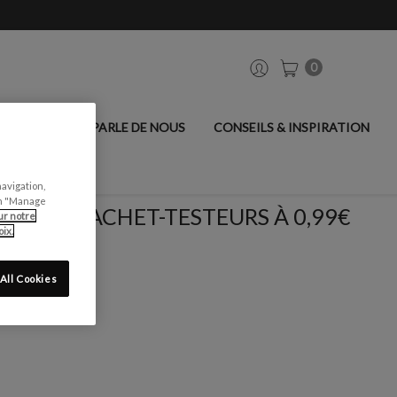
0
ANCIER
ON PARLE DE NOUS
CONSEILS & INSPIRATION
navigation,
can "Manage
SACHET-TESTEURS À 0,99€
ur notre
ix.
All Cookies