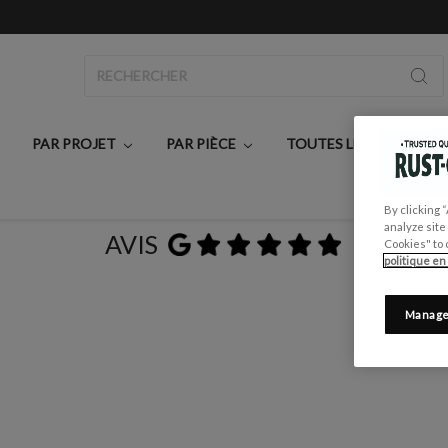
Rechercher
PAR PROJET
PAR PIÈCE
TOUTES LES PEINTURE
By clicking 
analyze site
AVIS
Cookies" to 
politique en
Manage