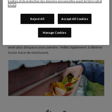
cookies et de protection des données personnelles avant de faire votre
choix.
Étape 1
Reject All
Accept All Cookies
Dégagez votre tuyau d'évacuation ou votre gouttière de
toute saleté, feuilles et autres débris avant de les nettoyer
avec de l'eau et de la lessive.
Manage Cookies
Si vous peignez une gouttière, vous pouvez retirer le support
afin de recouvrir toute la surface ou desserrer les vis pour
avoir plus d'espace pour peindre. Veillez également à éliminer
toute trace de moisissure.