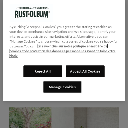
sous-couche au préalable ou une couche
de finition, de cirer ou de vernir. Un réel
gain de temps et d’énergie !
Sa formule hautement pigmentée offre
By clicking “Accept All Cookies”, you agree to the storing of cookies on
your device to enhance site navigation, analyze site usage, identify your
une excellente couverture avec une belle
interests, and assist in our marketing efforts. Alternatively you can
"Manage Cookies" to choose which categories of cookies you’re happy for
finition mate. Lessivable et résistante aux
us to use. You can
En savoir plus sur notre politique en matière de
frottements, la peinture extérieure Rust-
cookies et de protection des données personnelles avant de faire votre
choix.
Oleum résiste efficacement aux
intempéries et protège même contre les
Reject All
Accept All Cookies
moisissures et les algues. C’est une
peinture extérieure de qualité qui dure
Manage Cookies
dans le temps quel que soit la météo.