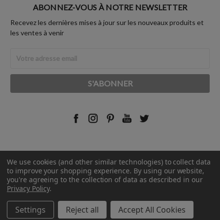
ABONNEZ-VOUS À NOTRE NEWSLETTER
Recevez les dernières mises à jour sur les nouveaux produits et
les ventes à venir
Adresse
Email
We use cookies (and other similar technologies) to collect data
© 2026 Rust-Oleum France.
to improve your shopping experience.
By using our website,
you're agreeing to the collection of data as described in our
Privacy Policy
.
Settings
Reject all
Accept All Cookies