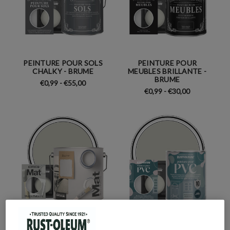
PEINTURE POUR SOLS
PEINTURE POUR
CHALKY - BRUME
MEUBLES BRILLANTE -
BRUME
€0,99 - €55,00
€0,99 - €30,00
PEINTURE MURALE
PEINTURE POUR PVC,