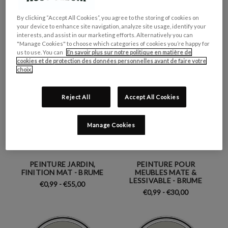
LESSIVABLE - BRUME
FINITION SATINÉE -
BRUME
By clicking “Accept All Cookies”, you agree to the storing of cookies on
€0,99 - €45,00
€0,99 - €35,00
your device to enhance site navigation, analyze site usage, identify your
interests, and assist in our marketing efforts. Alternatively you can
"Manage Cookies" to choose which categories of cookies you’re happy for
us to use. You can
En savoir plus sur notre politique en matière de
cookies et de protection des données personnelles avant de faire votre
choix.
Reject All
Accept All Cookies
Manage Cookies
PEINTURE JARDIN,
PEINTURE POUR
FINITION MAT - BRUME
MEUBLES MATE &
LESSIVABLE - BRUME
€0,99 - €55,00
€0,99 - €30,00