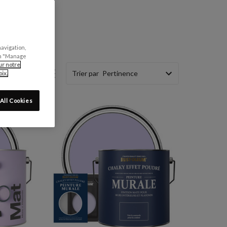
navigation,
can "Manage
ur notre
Trier par
ix.
All Cookies