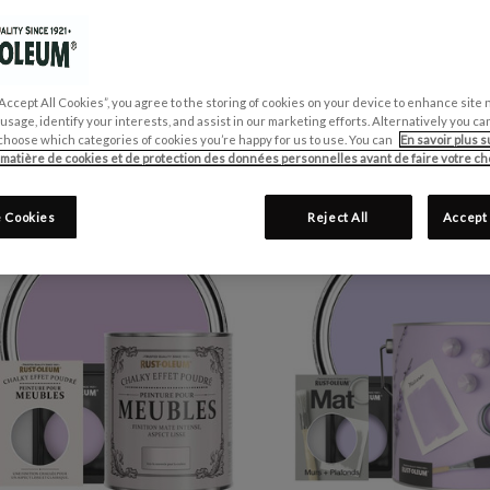
Vouliez-vous dire :
maron
Affiner la Recherche
“Accept All Cookies”, you agree to the storing of cookies on your device to enhance site 
 usage, identify your interests, and assist in our marketing efforts. Alternatively you 
choose which categories of cookies you’re happy for us to use. You can
En savoir plus s
 matière de cookies et de protection des données personnelles avant de faire votre cho
 Cookies
Reject All
Accept 